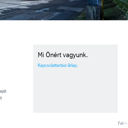
Mi Önért vagyunk.
Kapcsolattartási űrlap.
aját
t
Fel