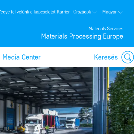
Országok
Vegye fel velünk a kapcsolatot!
Karrier
Magyar
Lengyelország
Materials Services
Németország
Materials Processing Europe
Franciaország
Spanyolország
Media Center
Keresés
Portugália
Egyesült Államok