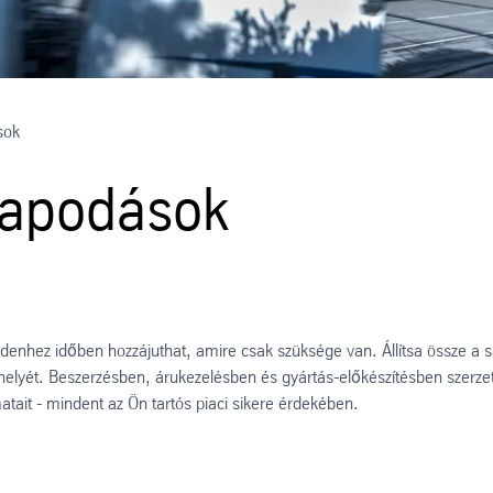
sok
llapodások
ndenhez időben hozzájuthat, amire csak szüksége van. Állítsa össze a s
i helyét. Beszerzésben, árukezelésben és gyártás-előkészítésben szerzet
atait - mindent az Ön tartós piaci sikere érdekében.