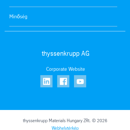
Minőség
thyssenkrupp AG
Corporate Website
thyssenkrupp Materials Hungary ZRt. © 2026
Webhelytérkép