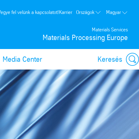
Országok
Vegye fel velünk a kapcsolatot!
Karrier
Magyar
Lengyelország
Materials Services
Németország
Materials Processing Europe
Franciaország
Spanyolország
Media Center
Keresés
Portugália
Egyesült Államok