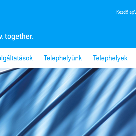
Kezdőlap
lgáltatások
Telephelyünk
Telephelyek