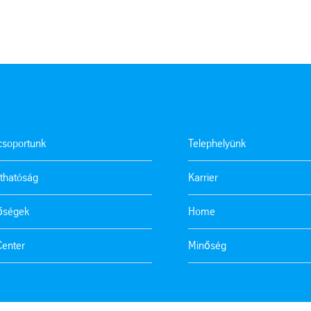
tcsoportunk
Telephelyünk
thatóság
Karrier
tőségek
Home
Center
Minőség