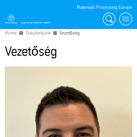
Materials Processing Europe
Keresés
menu
Home
Telephelyünk
Vezetőség
Vezetőség