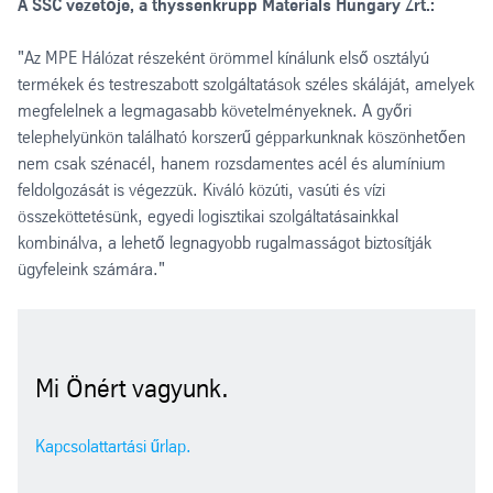
A SSC vezetője, a thyssenkrupp Materials Hungary Zrt.:
"Az MPE Hálózat részeként örömmel kínálunk első osztályú
termékek és testreszabott szolgáltatások széles skáláját, amelyek
megfelelnek a legmagasabb követelményeknek. A győri
telephelyünkön található korszerű gépparkunknak köszönhetően
nem csak szénacél, hanem rozsdamentes acél és alumínium
feldolgozását is végezzük. Kiváló közúti, vasúti és vízi
összeköttetésünk, egyedi logisztikai szolgáltatásainkkal
kombinálva, a lehető legnagyobb rugalmasságot biztosítják
ügyfeleink számára."
Mi Önért vagyunk.
Kapcsolattartási űrlap.