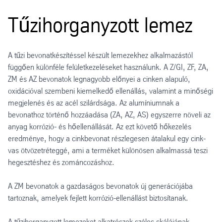
Tűzihorganyzott lemez
A tűzi bevonatkészítéssel készült lemezekhez alkalmazástól
függően különféle felületkezeléseket használunk. A Z/GI, ZF, ZA,
ZM és AZ bevonatok legnagyobb előnyei a cinken alapuló,
oxidációval szembeni kiemelkedő ellenállás, valamint a minőségi
megjelenés és az acél szilárdsága. Az alumíniumnak a
bevonathoz történő hozzáadása (ZA, AZ, AS) egyszerre növeli az
anyag korrózió- és hőellenállását. Az ezt követő hőkezelés
eredménye, hogy a cinkbevonat részlegesen átalakul egy cink-
vas ötvözetréteggé, ami a terméket különösen alkalmassá teszi
hegesztéshez és zománcozáshoz.
A ZM bevonatok a gazdaságos bevonatok új generációjába
tartoznak, amelyek fejlett korrózió-ellenállást biztosítanak.
A tűzihorganyzott lemezeket alkatrészek széles skálájának