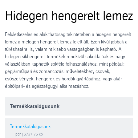
Hidegen hengerelt lemez
Felületkezelés és alakíthatóság tekintetében a hidegen hengerelt
lemez a melegen hengerelt lemez felett áll. Ezen kívül jobbak a
tűréshatárai is, valamint kisebb vastagságban is kapható. A
hidegen síkhengerelt termékek rendkívül sokoldalúak és nagy
választékban kaphatók sokféle felhasználáshoz, mint például:
gépjárműipari és zománcozási műveletekhez, csövek,
csőszelvények, hengerek és hordók gyártásához, vagy akár
építőipari- és egészségügyi alkalmazáshoz.
Termékkatalógusunk
Termékkatalógusunk
pdf
| 6737.75 kb