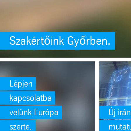
Szakértőink Győrben.
SafeValue must use [property]=binding: Lépjen kapcsolatba velünk Európ
Lépjen
kapcsolatba
velünk Európa
Új irán
szerte.
mutat