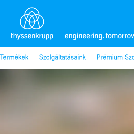
Termékek
Szolgáltatásaink
Prémium Szo
SafeValue must use [property]=binding: Szakértőink Győrben. (see https