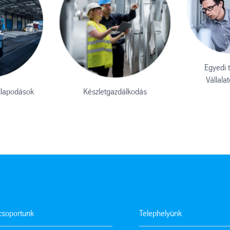
Egyedi 
Vállala
llapodások
Készletgazdálkodás
tcsoportunk
Telephelyünk