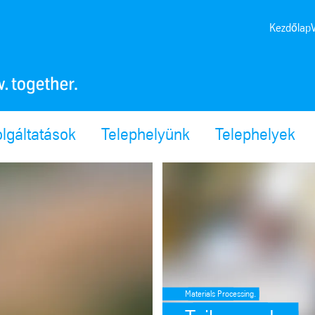
Kezdőlap
lgáltatások
Telephelyünk
Telephelyek
://angular.dev/best-practices/security#preventing-cross-site-scriptin
SafeValue must use [property]=bin
Materials Processing.