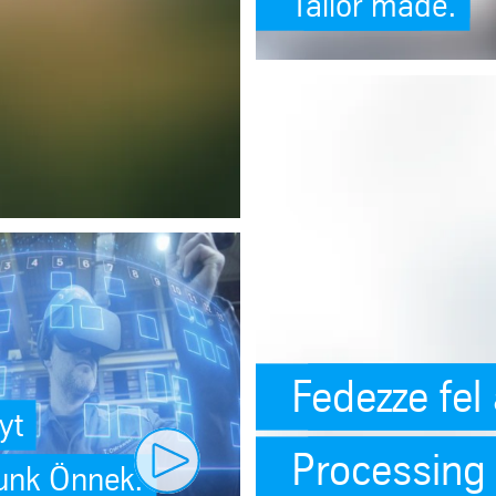
Tailor made.
SafeValue must use [property]=bind
a szerte. (see https://angular.dev/best-practices/security#preventing-
Fedezze fel
Play video
yt
Processing 
unk Önnek.