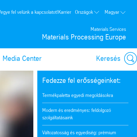
Országok
Vegye fel velünk a kapcsolatot!
Karrier
Magyar
Lengyelország
Materials Services
Németország
Materials Processing Europe
Franciaország
Spanyolország
Media Center
Keresés
Portugália
Egyesült Államok
g-xss)
ding: <p>Tailor made.</p> (see https://angular.dev/best-practices/secu
Fedezze fel erősségeinket:
Termékpaletta egyedi megoldásokra
Modern és eredményes: feldolgozó
szolgáltatásaink
Változatosság és egyediség: prémium