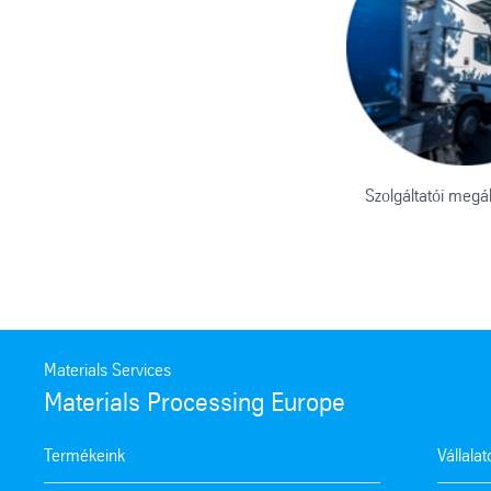
Szolgáltatói megá
Materials Services
Materials Processing Europe
Termékeink
Vállala