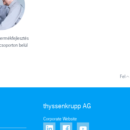
termékfejlesztés
tcsoporton belül
Fel
thyssenkrupp AG
Corporate Website