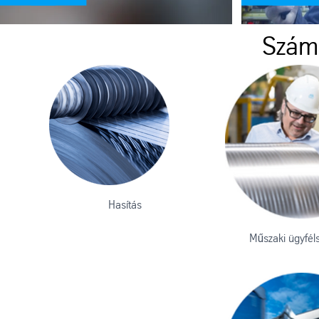
Számo
Hasítás
Műszaki ügyféls