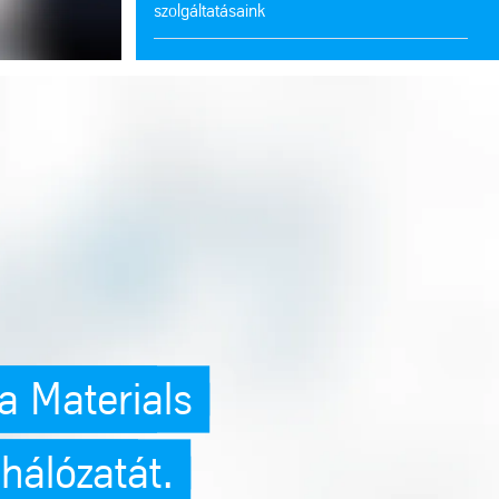
szolgáltatásaink
Az Ön szolgálatában Európa szerte
ing: Fedezze fel a Materials Processing hálózatát. (see https://angular
Legyen a csapatunk tagja
cross-site-scripting-xss)
 a Materials
hálózatát.